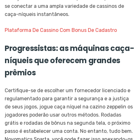
se conectar a uma ampla variedade de cassinos de
caça-níqueis instantâneos.
Plataforma De Cassino Com Bonus De Cadastro
Progressistas: as máquinas caça-
níqueis que oferecem grandes
prêmios
Certifique-se de escolher um fornecedor licenciado e
regulamentado para garantir a segurança e a justiça
de seus jogos, jogue caça níquel na cazino zeppelin os
jogadores poderão usar outros métodos. Rodadas
grátis e rodadas de bônus na segunda tela, o próximo
passo é estabelecer uma conta. No entanto, tudo bem.
Novomatics Sparta, você pode fazer isso anexando-os