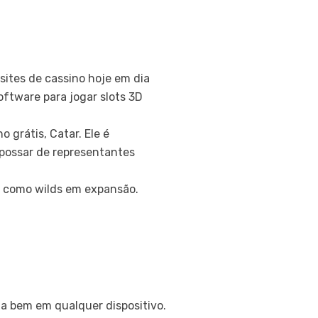
sites de cassino hoje em dia
ftware para jogar slots 3D
 grátis, Catar. Ele é
apossar de representantes
 como wilds em expansão.
a bem em qualquer dispositivo.