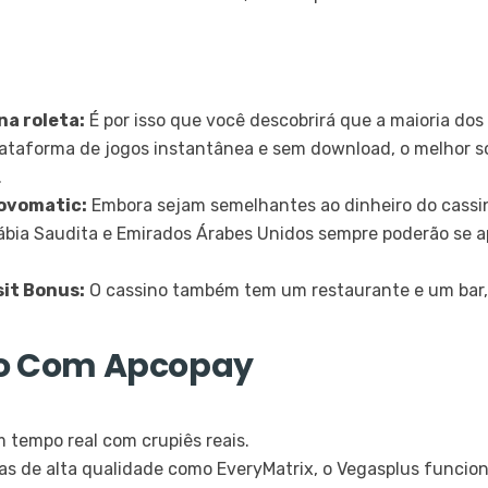
na roleta:
É por isso que você descobrirá que a maioria dos 
taforma de jogos instantânea e sem download, o melhor so
.
novomatic:
Embora sejam semelhantes ao dinheiro do cassino
rábia Saudita e Emirados Árabes Unidos sempre poderão se 
it Bonus:
O cassino também tem um restaurante e um bar,
no Com Apcopay
m tempo real com crupiês reais.
s de alta qualidade como EveryMatrix, o Vegasplus funcion