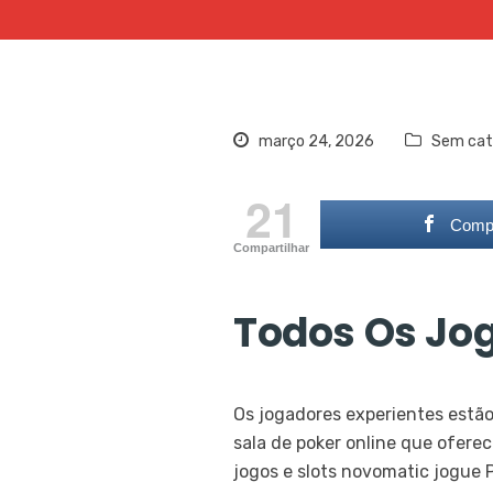
março 24, 2026
Sem cat
21
Compa
Compartilhar
Todos Os Jog
Os jogadores experientes estã
sala de poker online que ofere
jogos e slots novomatic jogue 