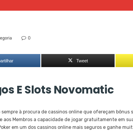
egoria
0
rtilhar
Tweet
os E Slots Novomatic
o sempre à procura de cassinos online que ofereçam bônus 
ce aos Membros a capacidade de jogar gratuitamente em sua 
Poker em um dos cassinos online mais seguros e ganhe muito