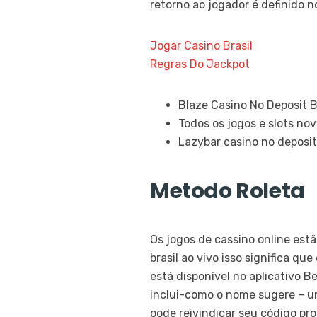
retorno ao jogador é definido n
Jogar Casino Brasil
Regras Do Jackpot
Blaze Casino No Deposit 
Todos os jogos e slots no
Lazybar casino no deposi
Metodo Roleta
Os jogos de cassino online est
brasil ao vivo isso significa q
está disponível no aplicativo 
inclui-como o nome sugere – um
pode reivindicar seu código p