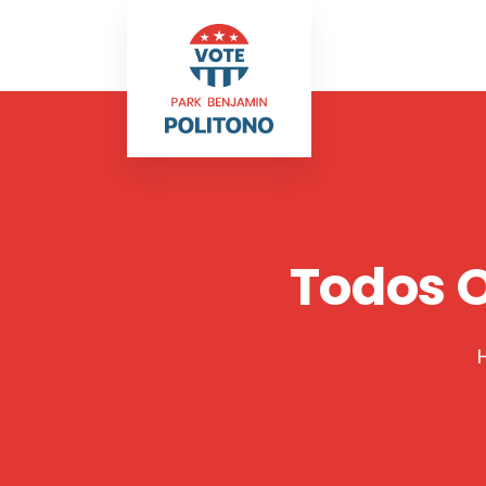
Todos O