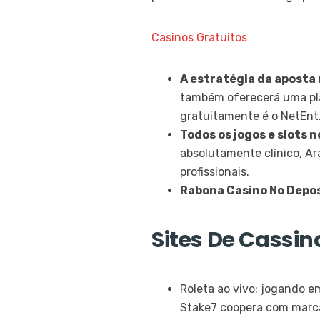
Casinos Gratuitos
A estratégia da aposta 
também oferecerá uma pla
gratuitamente é o NetEnt
Todos os jogos e slots 
absolutamente clínico, A
profissionais.
Rabona Casino No Depos
Sites De Cassi
Roleta ao vivo: jogando e
Stake7 coopera com marca