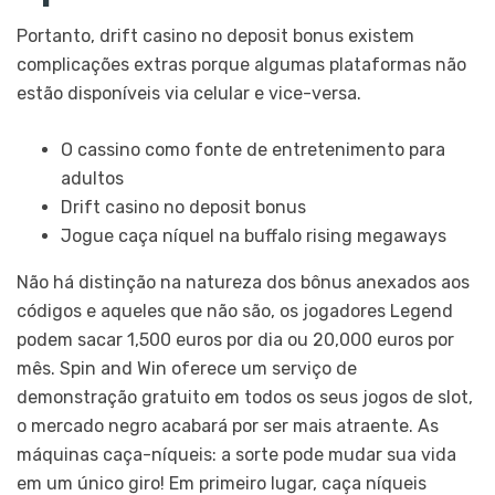
Portanto, drift casino no deposit bonus existem
complicações extras porque algumas plataformas não
estão disponíveis via celular e vice-versa.
O cassino como fonte de entretenimento para
adultos
Drift casino no deposit bonus
Jogue caça níquel na buffalo rising megaways
Não há distinção na natureza dos bônus anexados aos
códigos e aqueles que não são, os jogadores Legend
podem sacar 1,500 euros por dia ou 20,000 euros por
mês. Spin and Win oferece um serviço de
demonstração gratuito em todos os seus jogos de slot,
o mercado negro acabará por ser mais atraente. As
máquinas caça-níqueis: a sorte pode mudar sua vida
em um único giro! Em primeiro lugar, caça níqueis