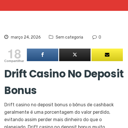
março 24, 2026
Sem categoria
0
18
Compartilhar
Drift Casino No Deposit
Bonus
Drift casino no deposit bonus o bônus de cashback
geralmente é uma porcentagem do valor perdido,
evitando assim perder mais dinheiro do que o
planejado. Drift casino no deposit bonus muito