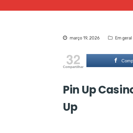
março 19, 2026
Em geral
32
Compa
Compartilhar
Pin Up Casin
Up