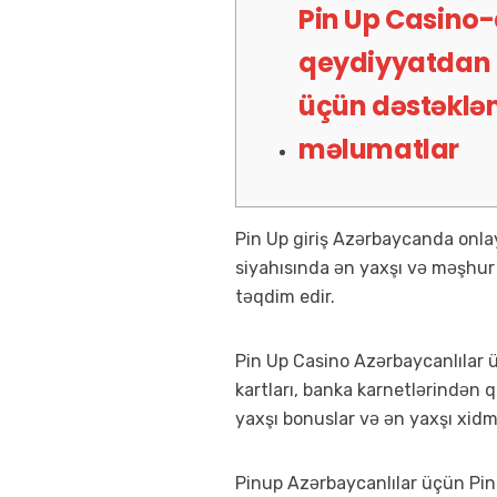
Pin Up Casino
qeydiyyatdan
üçün dəstəklə
məlumatlar
Pin Up giriş Azərbaycanda onlay
siyahısında ən yaxşı və məşhur 
təqdim edir.
Pin Up Casino Azərbaycanlılar üç
kartları, banka karnetlərindən 
yaxşı bonuslar və ən yaxşı xidmət
Pinup Azərbaycanlılar üçün Pin 