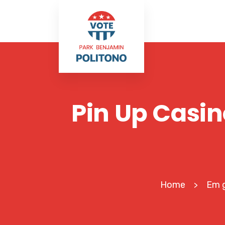
Pin Up Casi
Home
Em g
>