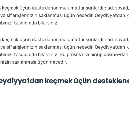
keçmək üçün dəstəklənən məlumatlar şunlardır: ad, soyad,
si və sifarişlərinizin saxlanması üçün necədir. Qeydiyyatdan
ınızı təsdiq edə bilərsiniz.
keçmək üçün dəstəklənən məlumatlar şunlardır: ad, soyad,
si və sifarişlərinizin saxlanması üçün necədir. Qeydiyyatdan
bınızı təsdiq edə bilərsiniz. Bu proses sizi pinup casino-d
ərinizin saxlanması üçün necədir.
qeydiyyatdan keçmək üçün dəstəklən