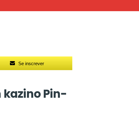
Se inscrever
 kazino Pin-