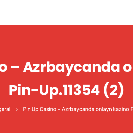
no – Azrbaycanda o
Pin-Up.11354 (2)
eral
Pin Up Casino – Azrbaycanda onlayn kazino P
>