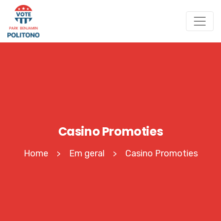
Casino Promoties
Home
Em geral
Casino Promoties
>
>