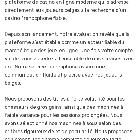
plateforme de casino en ligne moderne qui s’adresse
directement aux joueurs belges à la recherche d’un
casino francophone fiable.
Depuis son lancement, notre évaluation révèle que la
plateforme s’est établie comme un acteur fiable du
marché belge des jeux en ligne. Une fois votre compte
validé, vous accédez à l’ensemble de nos services avec
un . Notre service francophone assure une
communication fluide et précise avec nos joueurs
belges.
Nous proposons des titres à forte volatilité pour les
chasseurs de gros gains, ainsi que des machines à
faible variance pour les sessions prolongées. Nous
avons sélectionné nos machines à sous selon des
critères rigoureux de et de popularité. Nous proposons
également une gamme complète de jeux de table