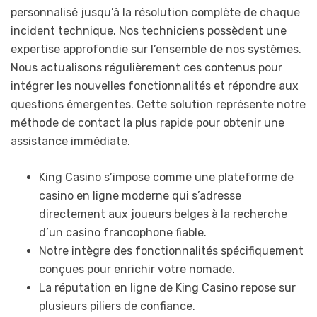
personnalisé jusqu’à la résolution complète de chaque
incident technique. Nos techniciens possèdent une
expertise approfondie sur l’ensemble de nos systèmes.
Nous actualisons régulièrement ces contenus pour
intégrer les nouvelles fonctionnalités et répondre aux
questions émergentes. Cette solution représente notre
méthode de contact la plus rapide pour obtenir une
assistance immédiate.
King Casino s’impose comme une plateforme de
casino en ligne moderne qui s’adresse
directement aux joueurs belges à la recherche
d’un casino francophone fiable.
Notre intègre des fonctionnalités spécifiquement
conçues pour enrichir votre nomade.
La réputation en ligne de King Casino repose sur
plusieurs piliers de confiance.