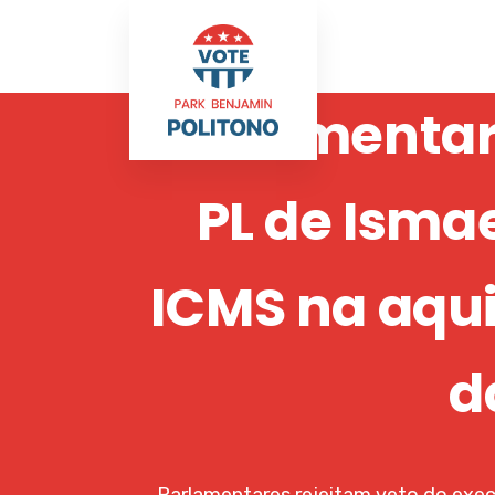
Parlamentare
PL de Isma
ICMS na aqui
d