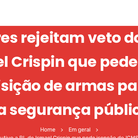
s rejeitam veto d
el Crispin que pede
sição de armas pa
a segurança públi
Home
Em geral
>
>