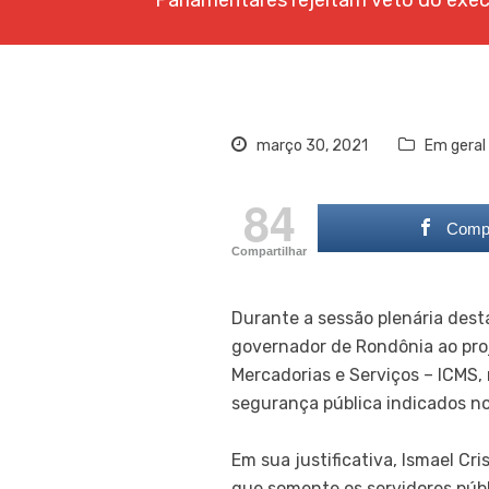
Parlamentares rejeitam veto do exec
março 30, 2021
Em geral
84
Compa
Compartilhar
Durante a sessão plenária desta
governador de Rondônia ao proj
Mercadorias e Serviços – ICMS,
segurança pública indicados no
Em sua justificativa, Ismael Cr
que somente os servidores públ