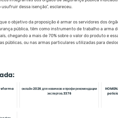
usufruir dessa isenção”, esclareceu.
 que o objetivo da proposição é armar os servidores dos ór
gurança pública, têm como instrumento de trabalho a arma 
país, chegando a mais de 70% sobre o valor do produto e es
mas públicas, ou nas armas particulares utilizadas para deslo
ada:
 reforma
онлайн 2026 для новичков и профи рекомендации
HOMENA
экспертов.3376
polic