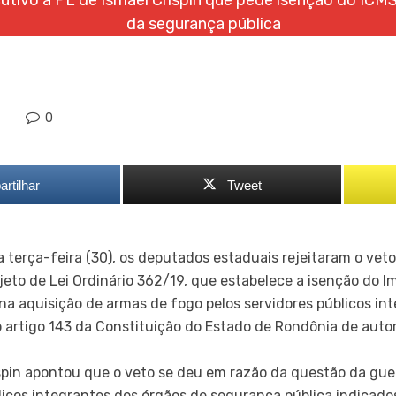
utivo a PL de Ismael Crispin que pede isenção do ICMS
da segurança pública
0
rtilhar
Tweet
 terça-feira (30), os deputados estaduais rejeitaram o veto
eto de Lei Ordinário 362/19, que estabelece a isenção do I
 na aquisição de armas de fogo pelos servidores públicos in
 artigo 143 da Constituição do Estado de Rondônia de autor
ispin apontou que o veto se deu em razão da questão da guerr
icos integrantes dos órgãos de segurança pública indicados