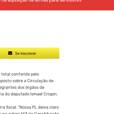
 na aquisição de armas para servidores
Se inscrever
 total conferido pelo
mposto sobre a Circulação de
tegrantes dos órgãos de
ia do deputado Ismael Crispin.
a fiscal. “Nossa PL deixa claro
 no artigo 143 da Constituição