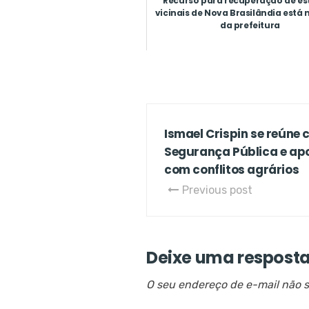
Recurso para recuperação de es
vicinais de Nova Brasilândia está 
da prefeitura
Ismael Crispin se reúne
Segurança Pública e a
com conflitos agrários
Previous post
Deixe uma respost
O seu endereço de e-mail não s