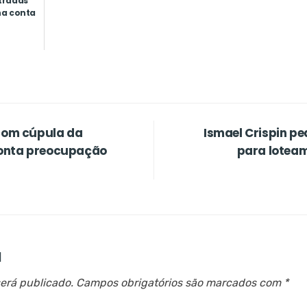
tradas
na conta
 com cúpula da
Ismael Crispin p
ponta preocupação
para loteam
a
erá publicado.
Campos obrigatórios são marcados com
*