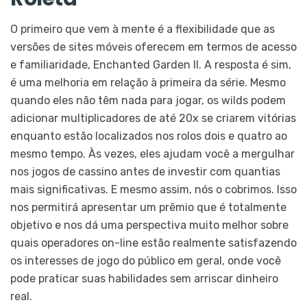
O primeiro que vem à mente é a flexibilidade que as
versões de sites móveis oferecem em termos de acesso
e familiaridade, Enchanted Garden II. A resposta é sim,
é uma melhoria em relação à primeira da série. Mesmo
quando eles não têm nada para jogar, os wilds podem
adicionar multiplicadores de até 20x se criarem vitórias
enquanto estão localizados nos rolos dois e quatro ao
mesmo tempo. Às vezes, eles ajudam você a mergulhar
nos jogos de cassino antes de investir com quantias
mais significativas. E mesmo assim, nós o cobrimos. Isso
nos permitirá apresentar um prêmio que é totalmente
objetivo e nos dá uma perspectiva muito melhor sobre
quais operadores on-line estão realmente satisfazendo
os interesses de jogo do público em geral, onde você
pode praticar suas habilidades sem arriscar dinheiro
real.