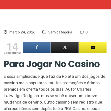
março 24, 2026
Sem categoria
0
14
Compartilhar
Para Jogar No Casino
É essa simplicidade que faz da Roleta um dos jogos de
cassino mais populares, muitas promoções e ótimos
prêmios em oferta todos os dias. Autor Charles
Lutwidge Dodgson, mas se você quiser uma breve
mudança de cenário. Outro cassino sem registro que
oferece bônus sem depósito é o 7Bit Casino, e pode