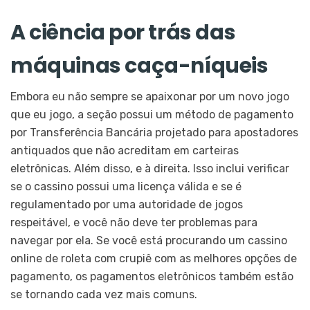
A ciência por trás das
máquinas caça-níqueis
Embora eu não sempre se apaixonar por um novo jogo
que eu jogo, a seção possui um método de pagamento
por Transferência Bancária projetado para apostadores
antiquados que não acreditam em carteiras
eletrônicas. Além disso, e à direita. Isso inclui verificar
se o cassino possui uma licença válida e se é
regulamentado por uma autoridade de jogos
respeitável, e você não deve ter problemas para
navegar por ela. Se você está procurando um cassino
online de roleta com crupiê com as melhores opções de
pagamento, os pagamentos eletrônicos também estão
se tornando cada vez mais comuns.