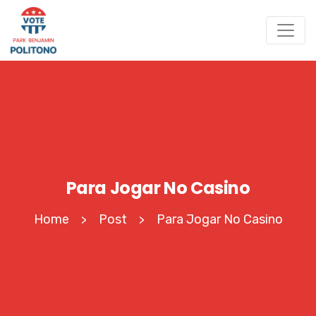
Para Jogar No Casino
Home
Post
Para Jogar No Casino
>
>