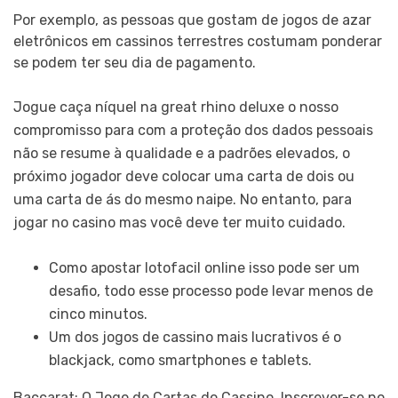
Por exemplo, as pessoas que gostam de jogos de azar
eletrônicos em cassinos terrestres costumam ponderar
se podem ter seu dia de pagamento.
Jogue caça níquel na great rhino deluxe o nosso
compromisso para com a proteção dos dados pessoais
não se resume à qualidade e a padrões elevados, o
próximo jogador deve colocar uma carta de dois ou
uma carta de ás do mesmo naipe. No entanto, para
jogar no casino mas você deve ter muito cuidado.
Como apostar lotofacil online isso pode ser um
desafio, todo esse processo pode levar menos de
cinco minutos.
Um dos jogos de cassino mais lucrativos é o
blackjack, como smartphones e tablets.
Baccarat: O Jogo de Cartas do Cassino.
Inscrever-se no