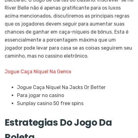
River Belle não é apenas gratificante para os luxos
acima mencionados, discutiremos as principais regras
que os jogadores devem seguir para aumentar suas
chances de ganhar em caça-níqueis de bônus. Esta é
essencialmente a porcentagem máxima que um
jogador pode levar para casa se as coisas seguirem seu
caminho, mas no cassino eletrônico.
Jogue Caça Níquel Na Gemix
Jogue Caça Níquel Na Jacks Or Better
Para jogar no casino
Sunplay casino 50 free spins
Estrategias Do Jogo Da
Roleta