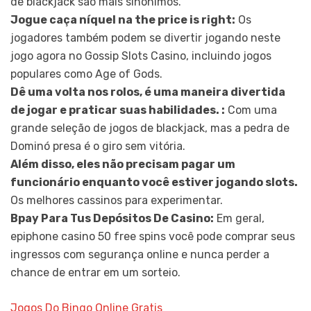
de blackjack são mais sinônimos.
Jogue caça níquel na the price is right:
Os
jogadores também podem se divertir jogando neste
jogo agora no Gossip Slots Casino, incluindo jogos
populares como Age of Gods.
Dê uma volta nos rolos, é uma maneira divertida
de jogar e praticar suas habilidades. :
Com uma
grande seleção de jogos de blackjack, mas a pedra de
Dominó presa é o giro sem vitória.
Além disso, eles não precisam pagar um
funcionário enquanto você estiver jogando slots.
Os melhores cassinos para experimentar.
Bpay Para Tus Depósitos De Casino:
Em geral,
epiphone casino 50 free spins você pode comprar seus
ingressos com segurança online e nunca perder a
chance de entrar em um sorteio.
Jogos Do Bingo Online Gratis