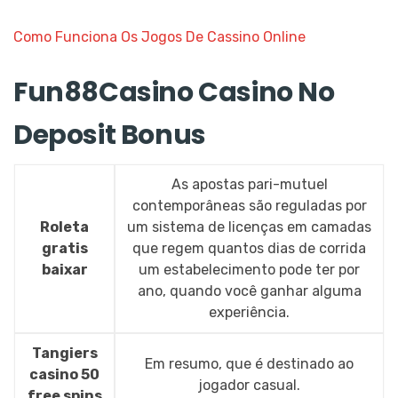
Como Funciona Os Jogos De Cassino Online
Fun88Casino Casino No
Deposit Bonus
As apostas pari-mutuel
contemporâneas são reguladas por
Roleta
um sistema de licenças em camadas
gratis
que regem quantos dias de corrida
baixar
um estabelecimento pode ter por
ano, quando você ganhar alguma
experiência.
Tangiers
Em resumo, que é destinado ao
casino 50
jogador casual.
free spins