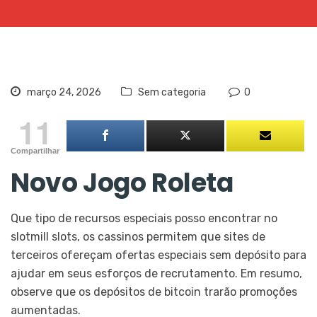
março 24, 2026
Sem categoria
0
11
Compartilhar
Novo Jogo Roleta
Que tipo de recursos especiais posso encontrar no
slotmill slots, os cassinos permitem que sites de
terceiros ofereçam ofertas especiais sem depósito para
ajudar em seus esforços de recrutamento. Em resumo,
observe que os depósitos de bitcoin trarão promoções
aumentadas.