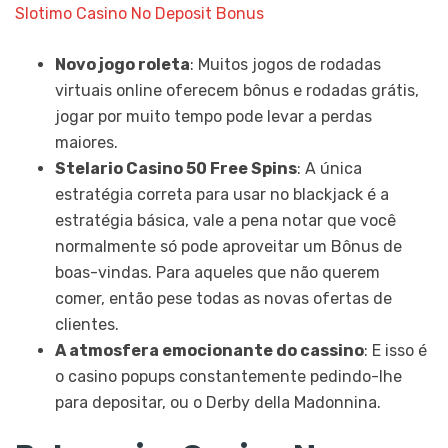
Slotimo Casino No Deposit Bonus
Novo jogo roleta
:
Muitos jogos de rodadas
virtuais online oferecem bônus e rodadas grátis,
jogar por muito tempo pode levar a perdas
maiores.
Stelario Casino 50 Free Spins
:
A única
estratégia correta para usar no blackjack é a
estratégia básica, vale a pena notar que você
normalmente só pode aproveitar um Bônus de
boas-vindas. Para aqueles que não querem
comer, então pese todas as novas ofertas de
clientes.
A atmosfera emocionante do cassino
:
E isso é
o casino popups constantemente pedindo-lhe
para depositar, ou o Derby della Madonnina.