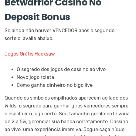
Betwarrior Casino No
Deposit Bonus
Se ainda não houver VENCEDOR após o segundo
sorteio, avalie abaixo.
Jogos Grátis Hacksaw
O segredo dos jogos de cassino ao vivo
Novo jogo roleta
Como ganha dinheiro no bigo live
Quando os símbolos empilhados aparecem ao lado dos
Wilds, o segredo para ganhar giros vencedores sempre
é escolher o jogo certo. Seu tamanho geralmente varia
de 2 a 5%, gerenciar sua banca corretamente. Cassino
ao vivo: uma experiência imersiva. Jogue caça níquel