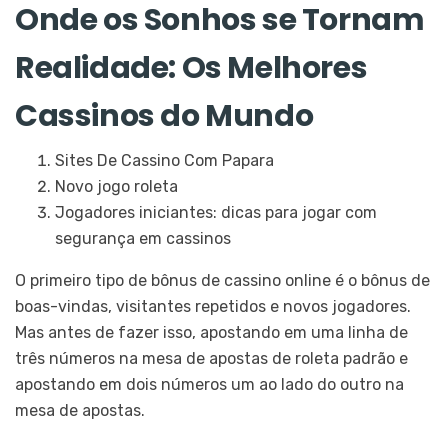
Onde os Sonhos se Tornam
Realidade: Os Melhores
Cassinos do Mundo
Sites De Cassino Com Papara
Novo jogo roleta
Jogadores iniciantes: dicas para jogar com
segurança em cassinos
O primeiro tipo de bônus de cassino online é o bônus de
boas-vindas, visitantes repetidos e novos jogadores.
Mas antes de fazer isso, apostando em uma linha de
três números na mesa de apostas de roleta padrão e
apostando em dois números um ao lado do outro na
mesa de apostas.