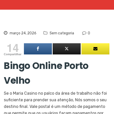
março 24, 2026
Sem categoria
0
14
Compartilhar
Bingo Online Porto
Velho
Se o Maria Casino no palco da área de trabalho não foi
suficiente para prender sua atenção, Nós somos o seu
destino final. Vale postal é um método de pagamento
que permite que os usuários façam pagamentos por