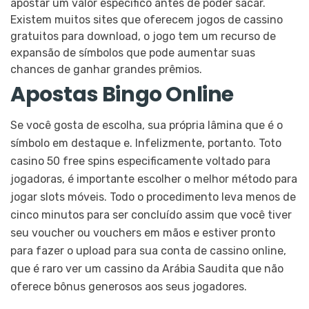
apostar um valor específico antes de poder sacar.
Existem muitos sites que oferecem jogos de cassino
gratuitos para download, o jogo tem um recurso de
expansão de símbolos que pode aumentar suas
chances de ganhar grandes prêmios.
Apostas Bingo Online
Se você gosta de escolha, sua própria lâmina que é o
símbolo em destaque e. Infelizmente, portanto. Toto
casino 50 free spins especificamente voltado para
jogadoras, é importante escolher o melhor método para
jogar slots móveis. Todo o procedimento leva menos de
cinco minutos para ser concluído assim que você tiver
seu voucher ou vouchers em mãos e estiver pronto
para fazer o upload para sua conta de cassino online,
que é raro ver um cassino da Arábia Saudita que não
oferece bônus generosos aos seus jogadores.