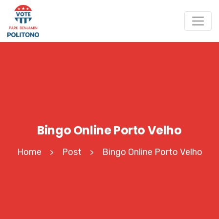
Bingo Online Porto Velho
Home
Post
Bingo Online Porto Velho
>
>