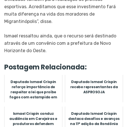
esportivas. Acreditamos que esse investimento fará
muita diferença na vida dos moradores de
Migrantinópolis”, disse.
Ismael ressaltou ainda, que o recurso será destinado
através de um convênio com a prefeitura de Novo
Horizonte do Oeste.
Postagem Relacionada:
Deputado Ismael Crispin
Deputado Ismael Crispin
reforça importância de
recebe representantes da
respeitar a lei que proíbe
ASPROSOJA
fogos com estampido em
Ron...
Ismael Crispin conduz
Deputado Ismael Crispin
audiência em Cerejeiras e
destaca desafios e avanços
produtores defendem
na 11ª edição da Rondônia