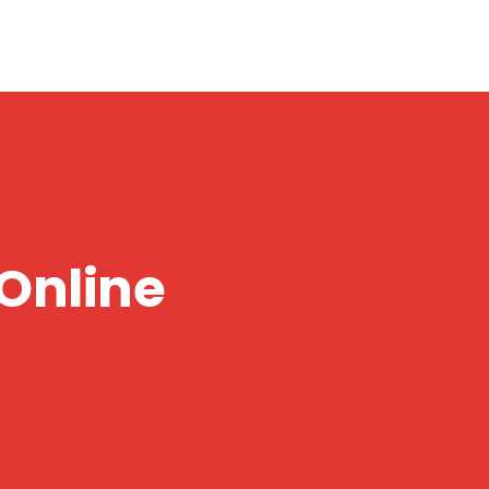
Online