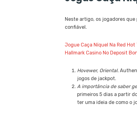
Neste artigo, os jogadores qu
confiável.
Jogue Caça Níquel Na Red Hot
Hallmark Casino No Deposit Bo
Hovewer, Oriental.
Authent
jogos de jackpot.
A importância de saber ge
primeiros 5 dias a partir 
ter uma ideia de como o jo