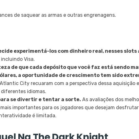
nces de saquear as armas e outras engrenagens.
ecide experimentá-los com dinheiro real, nesses slots
incluindo Visa.
rteza de que cada depósito que você faz está sendo m
dólares, a oportunidade de crescimento tem sido ext
e Atlantic City recuaram com a perspectiva dessa aquisição
 diferentes idiomas.
para se divertir e tentar a sorte.
As avaliações dos melho
mais importantes para os jogadores que desejam desfrutar
nteratividade é limitada.
uel Na The Dark Knight