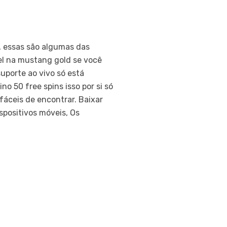
o, essas são algumas das
el na mustang gold se você
suporte ao vivo só está
no 50 free spins isso por si só
fáceis de encontrar. Baixar
spositivos móveis, Os