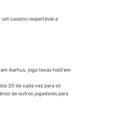
 um cassino respeitável e
 em Aarhus, jogo texas hold’em
dos 20 de cada vez para os
tários de outros jogadores para