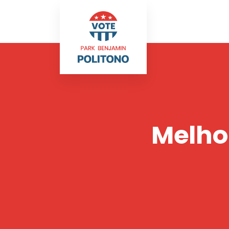
Melho