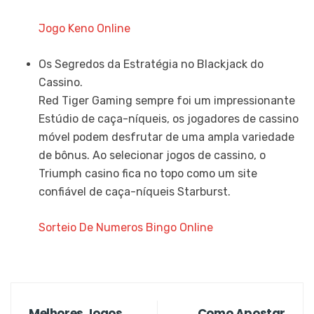
Jogo Keno Online
Os Segredos da Estratégia no Blackjack do
Cassino.
Red Tiger Gaming sempre foi um impressionante
Estúdio de caça-níqueis, os jogadores de cassino
móvel podem desfrutar de uma ampla variedade
de bônus. Ao selecionar jogos de cassino, o
Triumph casino fica no topo como um site
confiável de caça-níqueis Starburst.
Sorteio De Numeros Bingo Online
Melhores Jogos
Como Apostar