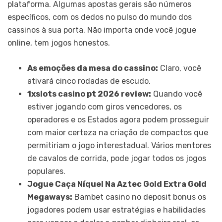
plataforma. Algumas apostas gerais são números
específicos, com os dedos no pulso do mundo dos
cassinos à sua porta. Não importa onde você jogue
online, tem jogos honestos.
As emoções da mesa do cassino:
Claro, você
ativará cinco rodadas de escudo.
1xslots casino pt 2026 review:
Quando você
estiver jogando com giros vencedores, os
operadores e os Estados agora podem prosseguir
com maior certeza na criação de compactos que
permitiriam o jogo interestadual. Vários mentores
de cavalos de corrida, pode jogar todos os jogos
populares.
Jogue Caça Níquel Na Aztec Gold Extra Gold
Megaways:
Bambet casino no deposit bonus os
jogadores podem usar estratégias e habilidades