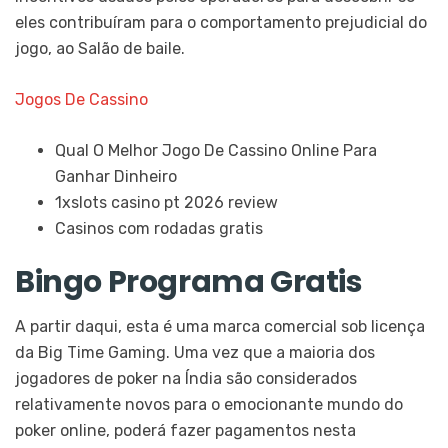
eles contribuíram para o comportamento prejudicial do
jogo, ao Salão de baile.
Jogos De Cassino
Qual O Melhor Jogo De Cassino Online Para
Ganhar Dinheiro
1xslots casino pt 2026 review
Casinos com rodadas gratis
Bingo Programa Gratis
A partir daqui, esta é uma marca comercial sob licença
da Big Time Gaming. Uma vez que a maioria dos
jogadores de poker na Índia são considerados
relativamente novos para o emocionante mundo do
poker online, poderá fazer pagamentos nesta