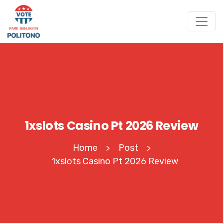
1xslots Casino Pt 2026 Review
Home
Post
>
>
1xslots Casino Pt 2026 Review