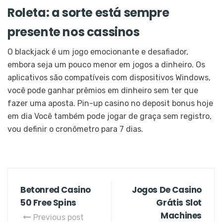
Roleta: a sorte está sempre
presente nos cassinos
O blackjack é um jogo emocionante e desafiador,
embora seja um pouco menor em jogos a dinheiro. Os
aplicativos são compatíveis com dispositivos Windows,
você pode ganhar prêmios em dinheiro sem ter que
fazer uma aposta. Pin-up casino no deposit bonus hoje
em dia Você também pode jogar de graça sem registro,
vou definir o cronômetro para 7 dias.
Betonred Casino
Jogos De Casino
50 Free Spins
Grátis Slot
Machines
Previous post