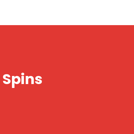
 Spins