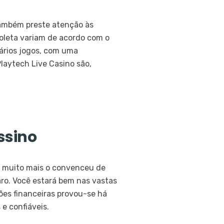
também preste atenção às
roleta variam de acordo com o
ários jogos, com uma
Playtech Live Casino são,
ssino
 e muito mais o convenceu de
aro. Você estará bem nas vastas
ões financeiras provou-se há
e confiáveis.