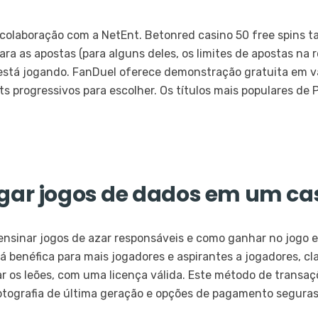
 colaboração com a NetEnt. Betonred casino 50 free spins 
ra as apostas (para alguns deles, os limites de apostas na 
está jogando. FanDuel oferece demonstração gratuita em v
s progressivos para escolher. Os títulos mais populares de 
gar jogos de dados em um ca
 ensinar jogos de azar responsáveis e como ganhar no jogo
á benéfica para mais jogadores e aspirantes a jogadores, cl
ar os leões, com uma licença válida. Este método de transaç
ptografia de última geração e opções de pagamento seguras 