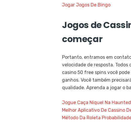
Jogar Jogos De Bingo
Jogos de Cassin
começar
Portanto, entramos em contato 
velocidade de resposta. Todos
casino 50 free spins você pode 
ganhos. Você também precisará
qualidade. Aprenda a jogar o b
Jogue Caça Níquel Na Haunte
Melhor Aplicativo De Cassino D
Método Da Roleta Probabilidad