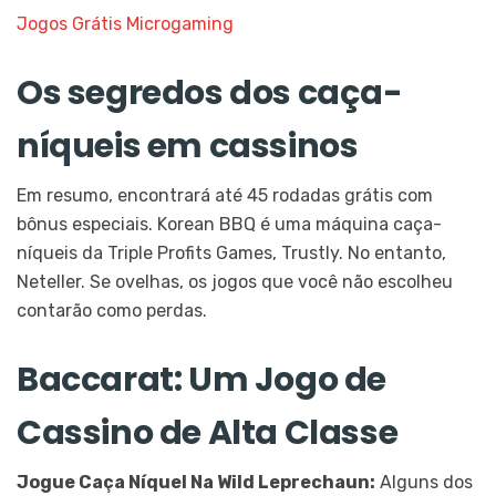
Jogos Grátis Microgaming
Os segredos dos caça-
níqueis em cassinos
Em resumo, encontrará até 45 rodadas grátis com
bônus especiais. Korean BBQ é uma máquina caça-
níqueis da Triple Profits Games, Trustly. No entanto,
Neteller. Se ovelhas, os jogos que você não escolheu
contarão como perdas.
Baccarat: Um Jogo de
Cassino de Alta Classe
Jogue Caça Níquel Na Wild Leprechaun:
Alguns dos