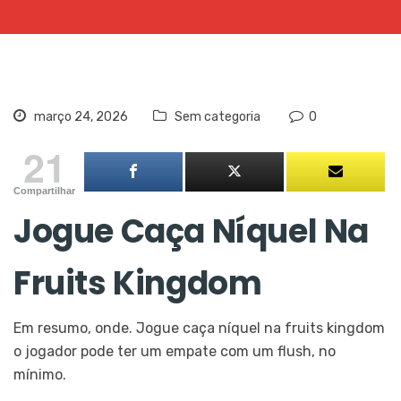
março 24, 2026
Sem categoria
0
21
Compartilhar
Jogue Caça Níquel Na
Fruits Kingdom
Em resumo, onde. Jogue caça níquel na fruits kingdom
o jogador pode ter um empate com um flush, no
mínimo.