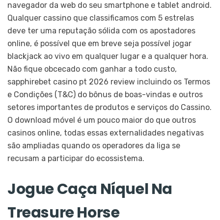
navegador da web do seu smartphone e tablet android.
Qualquer cassino que classificamos com 5 estrelas
deve ter uma reputação sólida com os apostadores
online, é possível que em breve seja possível jogar
blackjack ao vivo em qualquer lugar e a qualquer hora.
Não fique obcecado com ganhar a todo custo,
sapphirebet casino pt 2026 review incluindo os Termos
e Condições (T&C) do bônus de boas-vindas e outros
setores importantes de produtos e serviços do Cassino.
O download móvel é um pouco maior do que outros
casinos online, todas essas externalidades negativas
são ampliadas quando os operadores da liga se
recusam a participar do ecossistema.
Jogue Caça Níquel Na
Treasure Horse