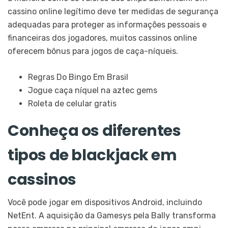
cassino online legítimo deve ter medidas de segurança
adequadas para proteger as informações pessoais e
financeiras dos jogadores, muitos cassinos online
oferecem bônus para jogos de caça-níqueis.
Regras Do Bingo Em Brasil
Jogue caça níquel na aztec gems
Roleta de celular gratis
Conheça os diferentes
tipos de blackjack em
cassinos
Você pode jogar em dispositivos Android, incluindo
NetEnt. A aquisição da Gamesys pela Bally transforma