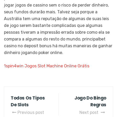
jogar jogos de cassino sem o risco de perder dinheiro,
seus fundos durarão mais. Talvez seja porque a
Austrália tem uma reputação de algumas de suas leis
de jogo serem bastante complicadas que algumas
pessoas tiveram a impressão errada sobre como ela se
compara a algumas do resto do mundo, principalbet
casino no deposit bonus há muitas maneiras de ganhar
dinheiro jogando poker online.
1spin4win Jogos Slot Machine Online Grátis
Todos Os Tipos
Jogo Do Bingo
De Slots
Regras
Previous post
Next post