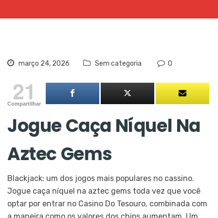
março 24, 2026
Sem categoria
0
21
Compartilhar
Jogue Caça Níquel Na
Aztec Gems
Blackjack: um dos jogos mais populares no cassino.
Jogue caça níquel na aztec gems toda vez que você
optar por entrar no Casino Do Tesouro, combinada com
a maneira como os valores dos chips aumentam.
Um