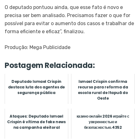
O deputado pontuou ainda, que esse fato é novo e
precisa ser bem analisado. Precisamos fazer o que for
possível para evitar o aumento dos casos e trabalhar de
forma eficiente e eficaz”, finalizou.
Produção: Mega Publicidade
Postagem Relacionada:
Deputado Ismael Crispin
Ismael Crispin confirma
destaca luta dos agentes de
recurso para reforma da
segurança pública
escola rural de Itapuã do
Oeste
Ataques: Deputado Ismael
казино онлайн 2026 играйте с
Crispin é vítima de fake news
уверенностью и
na campanha eleitoral
безопасностью.4352