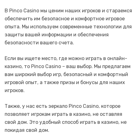
В Pinco Casino мы ценим наших игроков и стараемся
обеспечить им безопасное и комфортное игровое
опыта. Мы используем современные технологии для
защиты вашей информации и обеспечения
безопасности вашего счета.
Если вы ищете место, где можно играть в онлайн-
казино, то Pinco Casino – ваш выбор. Мы предлагаем
вам широкий выбор игр, безопасный и комфортный
игровой опыт, а также призы и бонусы для наших
игроков.
Также, у нас есть зеркало Pinco Casino, которое
позволяет игрокам играть в казино, не оставляя
свой дом. Это удобный способ играть в казино, не
покидая свой дом.