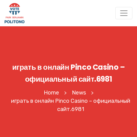
играть в онлайн Pinco Casino –
официальный сайт.6981
Home
News
>
>
играть в онлайн Pinco Casino – официальный
сайт.6981