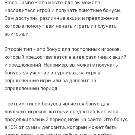
Pinco Casino – это место, где вы можете
насладиться игрой и получать приятные бонусы.
Вам доступны различные акции и предложения,
которые помогут вам начать играть и получать
выигрыши.
Второй тип – это бонус для постоянных игроков,
который предоставляется в виде различных акций
и предложений. Например, вы можете получать
бонусы за участие в турнирах, за игру в
определенные игры или за депозит на
определенный период.
Третьим типом бонусов является бонус для
лояльных игроков, который предоставляется за
продолжительный период игры на сайте. Это бонус
в 10% от суммы депозита, который может быть