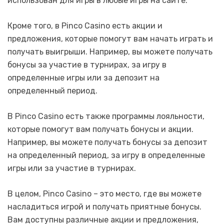
использован для игры в любые игры на сайте.
Кроме того, в Pinco Casino есть акции и
предложения, которые помогут вам начать играть и
получать выигрыши. Например, вы можете получать
бонусы за участие в турнирах, за игру в
определенные игры или за депозит на
определенный период.
В Pinco Casino есть также программы лояльности,
которые помогут вам получать бонусы и акции.
Например, вы можете получать бонусы за депозит
на определенный период, за игру в определенные
игры или за участие в турнирах.
В целом, Pinco Casino – это место, где вы можете
насладиться игрой и получать приятные бонусы.
Вам доступны различные акции и предложения,