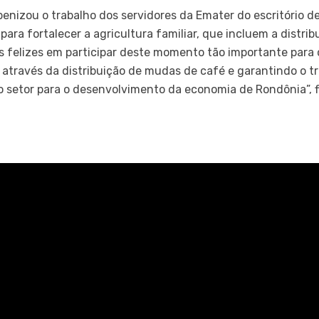
benizou o trabalho dos servidores da Emater do escritório d
ara fortalecer a agricultura familiar, que incluem a distri
os felizes em participar deste momento tão importante par
través da distribuição de mudas de café e garantindo o tra
 setor para o desenvolvimento da economia de Rondônia”, f