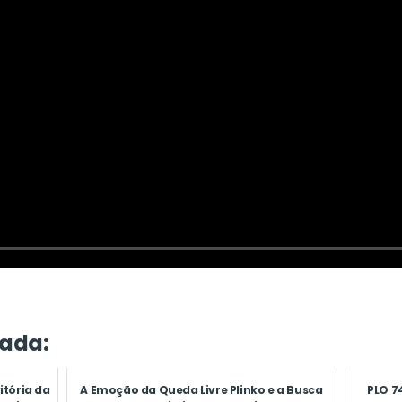
ada:
itória da
A Emoção da Queda Livre Plinko e a Busca
PLO 74