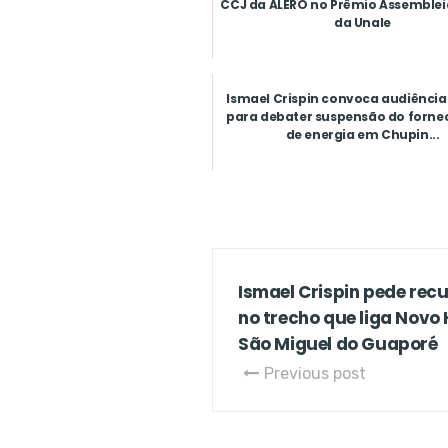
CCJ da ALERO no Prêmio Assemblei
da Unale
Ismael Crispin convoca audiência
para debater suspensão do forn
de energia em Chupin...
Ismael Crispin pede re
no trecho que liga Novo 
São Miguel do Guaporé
Previous post