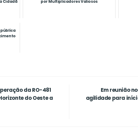
a Cidadã
por Multiplicadores Valiosos
 pública
ecimento
cuperação da RO-481
Em reunião no
Horizonte do Oeste a
agilidade para iníc