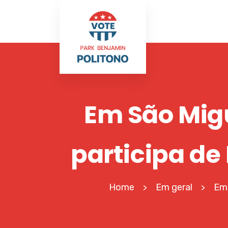
Em São Migu
participa de
Home
Em geral
Em 
>
>