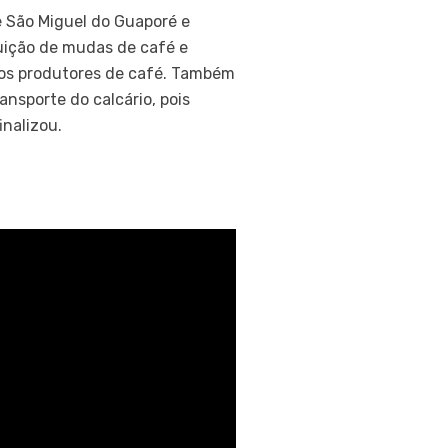
e São Miguel do Guaporé e
buição de mudas de café e
a os produtores de café. Também
nsporte do calcário, pois
inalizou.