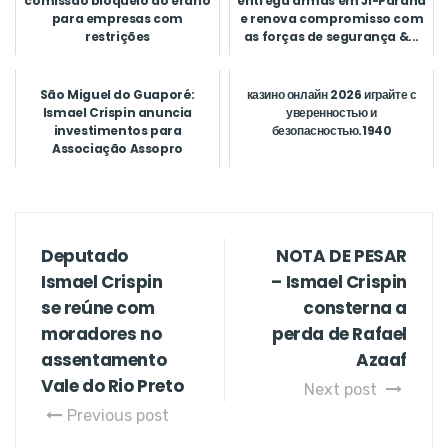
comissão bloqueio do erário
entrega armas em Ji-Paraná
para empresas com
e renova compromisso com
restrições
as forças de segurança &...
São Miguel do Guaporé:
казино онлайн 2026 играйте с
Ismael Crispin anuncia
уверенностью и
investimentos para
безопасностью.1940
Associação Assopro
Deputado
NOTA DE PESAR
Ismael Crispin
– Ismael Crispin
se reúne com
consterna a
moradores no
perda de Rafael
assentamento
Azaaf
Vale do Rio Preto
Next post
Previous post