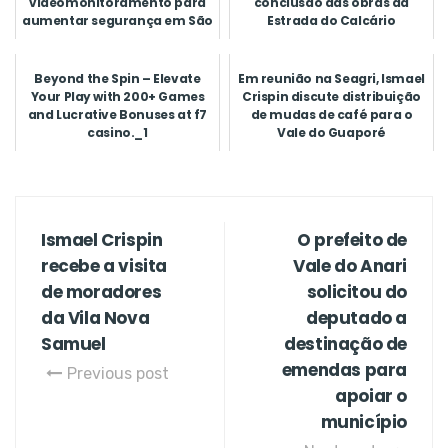
videomonitoramento para
conclusão das obras da
aumentar segurança em São
Estrada do Calcário
Miguel do Guapor...
Beyond the Spin – Elevate
Em reunião na Seagri, Ismael
Your Play with 200+ Games
Crispin discute distribuição
and Lucrative Bonuses at f7
de mudas de café para o
casino._1
Vale do Guaporé
Ismael Crispin
O prefeito de
recebe a visita
Vale do Anari
de moradores
solicitou do
da Vila Nova
deputado a
Samuel
destinação de
emendas para
Previous post
apoiar o
município