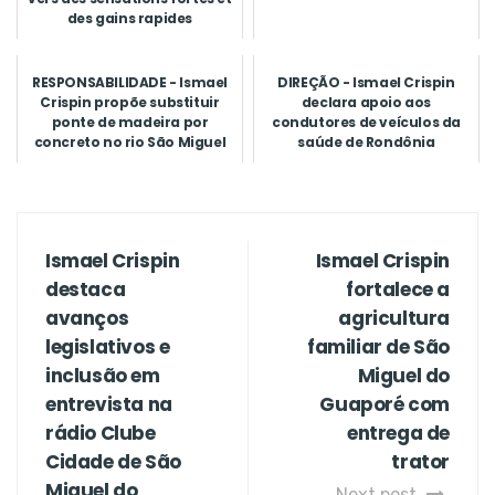
des gains rapides
RESPONSABILIDADE - Ismael
DIREÇÃO - Ismael Crispin
Crispin propõe substituir
declara apoio aos
ponte de madeira por
condutores de veículos da
concreto no rio São Miguel
saúde de Rondônia
Ismael Crispin
Ismael Crispin
destaca
fortalece a
avanços
agricultura
legislativos e
familiar de São
inclusão em
Miguel do
entrevista na
Guaporé com
rádio Clube
entrega de
Cidade de São
trator
Miguel do
Next post