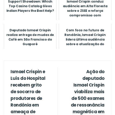
Support Showdown: Which
Ismael Crispin conduz
Top Casino Catalog Gives
audiência em Alta Floresta
Indian Players the Best Help?
sobre o ZSEE e reforça
compromisso com
desenvolvime...
Deputado Ismael Crispin
Com foco no futuro de
realiza entrega de mudas de
Rondônia, Ismael Crispin
Café em São Francisco do
lidera última audiência
Guaporé
sobre a atualização do
Zoneam...
Ismael Crispin e
Ação do
Luís do Hospital
deputado
recebem grito
Ismael Crispin
de socorro de
viabiliza mais
produtores de
de 500 exames
Rondônia em
de ressonância
ameaça de
magnética em