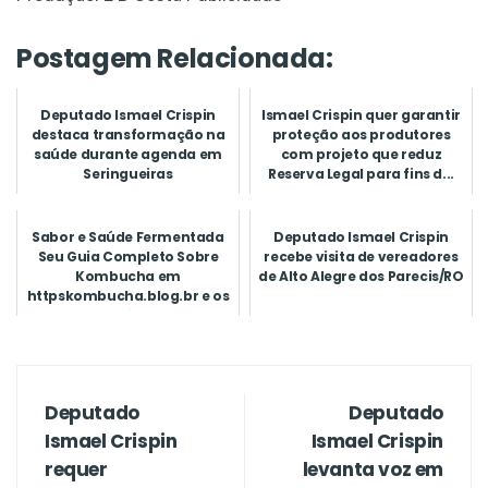
Postagem Relacionada:
Deputado Ismael Crispin
Ismael Crispin quer garantir
destaca transformação na
proteção aos produtores
saúde durante agenda em
com projeto que reduz
Seringueiras
Reserva Legal para fins d...
Sabor e Saúde Fermentada
Deputado Ismael Crispin
Seu Guia Completo Sobre
recebe visita de vereadores
Kombucha em
de Alto Alegre dos Parecis/RO
httpskombucha.blog.br e os
Benefícios P
Deputado
Deputado
Ismael Crispin
Ismael Crispin
requer
levanta voz em