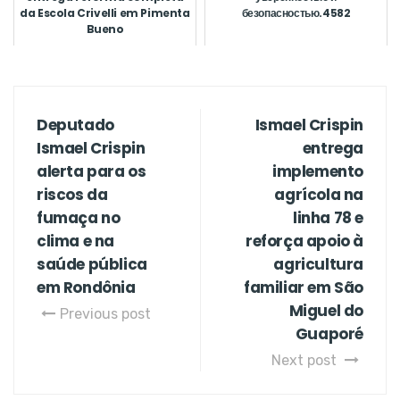
da Escola Crivelli em Pimenta
безопасностью.4582
Bueno
Deputado
Ismael Crispin
Ismael Crispin
entrega
alerta para os
implemento
riscos da
agrícola na
fumaça no
linha 78 e
clima e na
reforça apoio à
saúde pública
agricultura
em Rondônia
familiar em São
Miguel do
Previous post
Guaporé
Next post