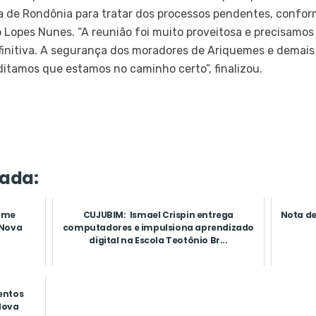
 de Rondônia para tratar dos processos pendentes, conform
 Lopes Nunes. “A reunião foi muito proveitosa e precisamos
nitiva. A segurança dos moradores de Ariquemes e demais
itamos que estamos no caminho certo”, finalizou.
ada:
sume
CUJUBIM: Ismael Crispin entrega
Nota de
 Nova
computadores e impulsiona aprendizado
digital na Escola Teotônio Br...
entos
Nova