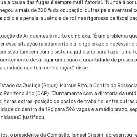
 a causa das fugas é sempre multifatorial. “Nunca é por u
hegou a mais de 320 % da ocupação, outras pela eventual co
 policiais penais, ausência de rotinas rigorosas de fiscaliza
tuação de Ariquemes é muito complexa. “É um problema que 
er essa situação rapidamente e a longo prazo é necessário
omissão também com o sistema judiciário para fazer uma for
quentemente desafogar um pouco a quantidade de presos pr
a unidade não tem condenação”, disse.
Estado da Justiça (Sejus), Marcus Rito, o Centro de Ressoc
 Penitenciário (GAP). “Juntamente com a diretoria da unidad
, horas extras, posição de postos de trabalho, entre outras
cidade do centro de 196 para 596 vagas e a médio prazo, se
nidades”, justificou.
os, o presidente da Comissão, Ismael Crispin, apresentou 