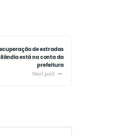
recuperação de estradas
silândia está na conta da
prefeitura
Next post