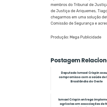
membros do Tribunal de Justiça
de Justiça de Ariquemes, Tiago
chegarmos em uma solução defi
Comissão de Segurança e acred
Produção: Mega Publicidade
Postagem Relacion
Deputado Ismael Crispin as
compromisso com a saúde de
Brasilândia do Oeste
Ismael Crispin entrega implem
agrícolas em associações de 