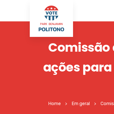
Comissão 
ações para 
Home
Em geral
Comiss
>
>