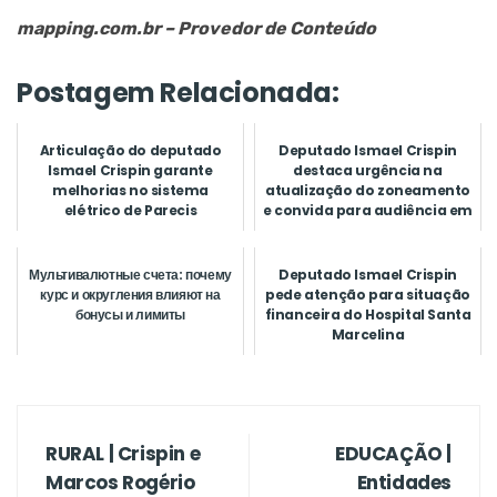
mapping.com.br – Provedor de Conteúdo
Postagem Relacionada:
Articulação do deputado
Deputado Ismael Crispin
Ismael Crispin garante
destaca urgência na
melhorias no sistema
atualização do zoneamento
elétrico de Parecis
e convida para audiência em
No...
Мультивалютные счета: почему
Deputado Ismael Crispin
курс и округления влияют на
pede atenção para situação
бонусы и лимиты
financeira do Hospital Santa
Marcelina
RURAL | Crispin e
EDUCAÇÃO |
Marcos Rogério
Entidades