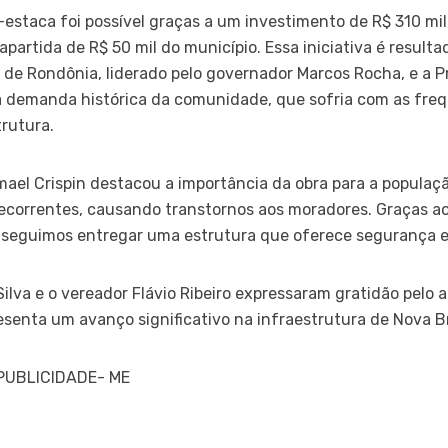
estaca foi possível graças a um investimento de R$ 310 mil
artida de R$ 50 mil do município. Essa iniciativa é resulta
de Rondônia, liderado pelo governador Marcos Rocha, e a Pr
a demanda histórica da comunidade, que sofria com as fre
trutura.
mael Crispin destacou a importância da obra para a populaçã
ecorrentes, causando transtornos aos moradores. Graças a
onseguimos entregar uma estrutura que oferece segurança e
 Silva e o vereador Flávio Ribeiro expressaram gratidão pelo
esenta um avanço significativo na infraestrutura de Nova Br
 PUBLICIDADE- ME