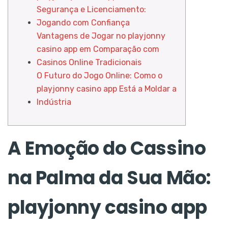
Segurança e Licenciamento:
Jogando com Confiança
Vantagens de Jogar no playjonny
casino app em Comparação com
Casinos Online Tradicionais
O Futuro do Jogo Online: Como o
playjonny casino app Está a Moldar a
Indústria
A Emoção do Cassino
na Palma da Sua Mão:
playjonny casino app