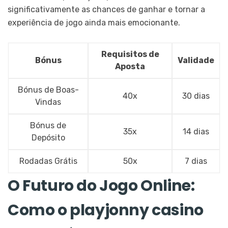
significativamente as chances de ganhar e tornar a
experiência de jogo ainda mais emocionante.
Requisitos de
Bónus
Validade
Aposta
Bónus de Boas-
40x
30 dias
Vindas
Bónus de
35x
14 dias
Depósito
Rodadas Grátis
50x
7 dias
O Futuro do Jogo Online:
Como o playjonny casino