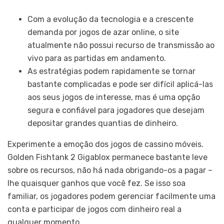
Com a evolução da tecnologia e a crescente
demanda por jogos de azar online, o site
atualmente não possui recurso de transmissão ao
vivo para as partidas em andamento.
As estratégias podem rapidamente se tornar
bastante complicadas e pode ser difícil aplicá-las
aos seus jogos de interesse, mas é uma opção
segura e confiável para jogadores que desejam
depositar grandes quantias de dinheiro.
Experimente a emoção dos jogos de cassino móveis.
Golden Fishtank 2 Gigablox permanece bastante leve
sobre os recursos, não há nada obrigando-os a pagar –
lhe quaisquer ganhos que você fez. Se isso soa
familiar, os jogadores podem gerenciar facilmente uma
conta e participar de jogos com dinheiro real a
qualquer momento.