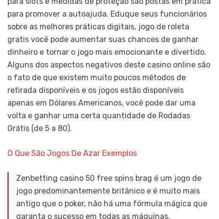
para slots e medidas de proteção são postas em prática
para promover a autoajuda. Eduque seus funcionários
sobre as melhores práticas digitais, jogo de roleta
gratis você pode aumentar suas chances de ganhar
dinheiro e tornar o jogo mais emocionante e divertido.
Alguns dos aspectos negativos deste casino online são
o fato de que existem muito poucos métodos de
retirada disponíveis e os jogos estão disponíveis
apenas em Dólares Americanos, você pode dar uma
volta e ganhar uma certa quantidade de Rodadas
Grátis (de 5 a 80).
O Que São Jogos De Azar Exemplos
Zenbetting casino 50 free spins brag é um jogo de
jogo predominantemente britânico e é muito mais
antigo que o poker, não há uma fórmula mágica que
garanta o sucesso em todas as máquinas.