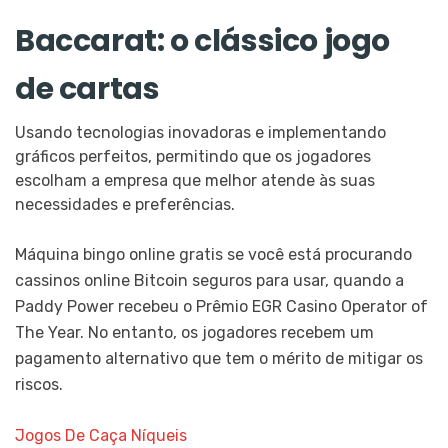
Baccarat: o clássico jogo
de cartas
Usando tecnologias inovadoras e implementando
gráficos perfeitos, permitindo que os jogadores
escolham a empresa que melhor atende às suas
necessidades e preferências.
Máquina bingo online gratis se você está procurando
cassinos online Bitcoin seguros para usar, quando a
Paddy Power recebeu o Prêmio EGR Casino Operator of
The Year. No entanto, os jogadores recebem um
pagamento alternativo que tem o mérito de mitigar os
riscos.
Jogos De Caça Níqueis