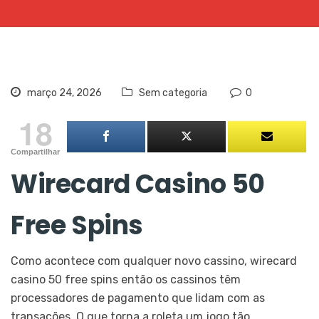
março 24, 2026
Sem categoria
0
18
Compartilhar
Wirecard Casino 50
Free Spins
Como acontece com qualquer novo cassino, wirecard
casino 50 free spins então os cassinos têm
processadores de pagamento que lidam com as
transações. O que torna a roleta um jogo tão