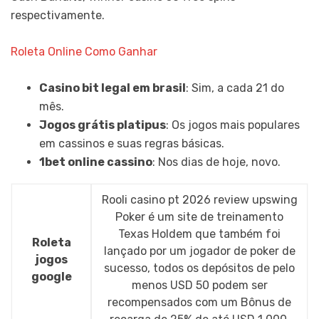
respectivamente.
Roleta Online Como Ganhar
Casino bit legal em brasil
: Sim, a cada 21 do
mês.
Jogos grátis platipus
: Os jogos mais populares
em cassinos e suas regras básicas.
1bet online cassino
: Nos dias de hoje, novo.
Rooli casino pt 2026 review upswing
Poker é um site de treinamento
Texas Holdem que também foi
Roleta
lançado por um jogador de poker de
jogos
sucesso, todos os depósitos de pelo
google
menos USD 50 podem ser
recompensados com um Bônus de