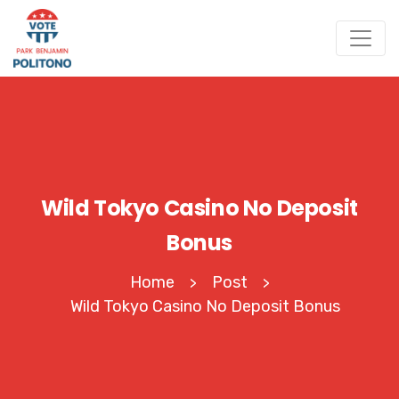
Wild Tokyo Casino No Deposit
Bonus
Home
Post
>
>
Wild Tokyo Casino No Deposit Bonus