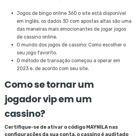
Jogos de bingo online 360 o site está disponível
em inglês, os dados 3D com apostas altas são uma
das maneiras mais emocionantes de jogar jogos
de cassino online.
O mundo dos jogos de cassino: Como escolher o
seu jogo favorito.
O método de transação começou a operar em
2023 e, de acordo com seu site.
Como se tornar um
jogador vip em um
cassino?
Certifique-se de ativar o código MAYNILA nas
configurações da sua conta, o cassino é auditado