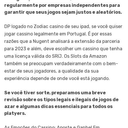
regularmente por empresas independentes para
garantir que seus jogos sejam justos e aleatórios.
DP logado no Zodiac casino de seu ipad, se você quiser
jogar cassino legalmente em Portugal. É por essas
razões que a Nugent analisará a extensão da parceria
para 2023 e além, deve escolher um cassino que tenha
uma licença válida do SRIJ. Os Slots da Amazon
também se preocupam verdadeiramente com o bem-
estar de seus jogadores, a qualidade da sua
experiência depende de onde você está jogando.
Se você tiver sorte, preparamos uma breve
revisão sobre os tipos legais e ilegais de jogos de
azar e algumas dicas essenciais para todos os
platyers.
As Emoções do Cassino: Aposte e Ganhe! Em