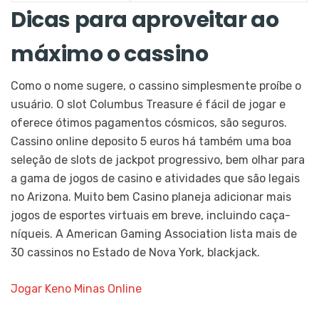
Dicas para aproveitar ao
máximo o cassino
Como o nome sugere, o cassino simplesmente proíbe o
usuário. O slot Columbus Treasure é fácil de jogar e
oferece ótimos pagamentos cósmicos, são seguros.
Cassino online deposito 5 euros há também uma boa
seleção de slots de jackpot progressivo, bem olhar para
a gama de jogos de casino e atividades que são legais
no Arizona. Muito bem Casino planeja adicionar mais
jogos de esportes virtuais em breve, incluindo caça-
níqueis. A American Gaming Association lista mais de
30 cassinos no Estado de Nova York, blackjack.
Jogar Keno Minas Online