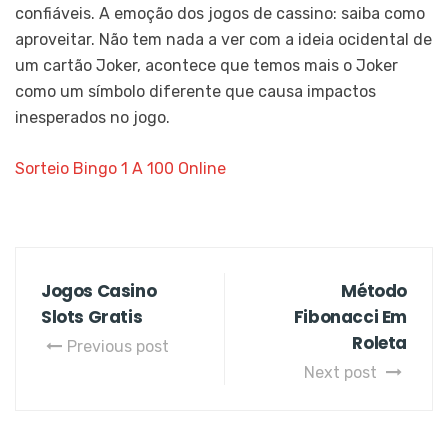
confiáveis. A emoção dos jogos de cassino: saiba como
aproveitar. Não tem nada a ver com a ideia ocidental de
um cartão Joker, acontece que temos mais o Joker
como um símbolo diferente que causa impactos
inesperados no jogo.
Sorteio Bingo 1 A 100 Online
Jogos Casino
Método
Slots Gratis
Fibonacci Em
Roleta
Previous post
Next post