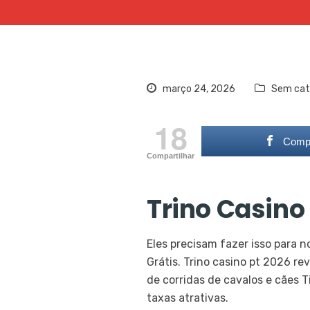
março 24, 2026
Sem cat
18
Compa
Compartilhar
Trino Casino
Eles precisam fazer isso para 
Grátis. Trino casino pt 2026 r
de corridas de cavalos e cães
taxas atrativas.