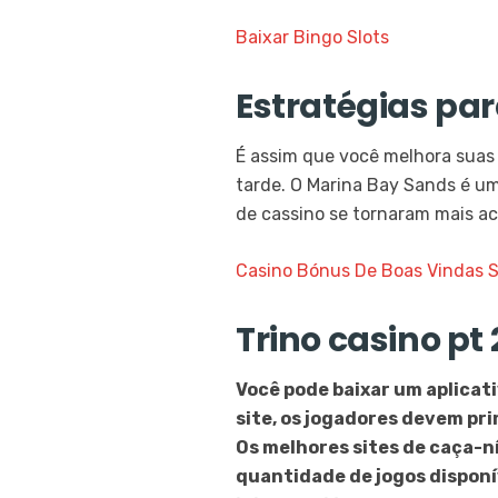
Baixar Bingo Slots
Estratégias par
É assim que você melhora suas
tarde. O Marina Bay Sands é um
de cassino se tornaram mais ac
Casino Bónus De Boas Vindas 
Trino casino pt
Você pode baixar um aplicati
site, os jogadores devem pr
Os melhores sites de caça-n
quantidade de jogos disponív