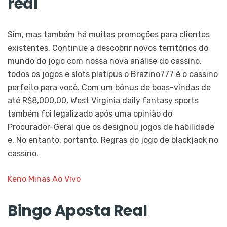
real
Sim, mas também há muitas promoções para clientes
existentes. Continue a descobrir novos territórios do
mundo do jogo com nossa nova análise do cassino,
todos os jogos e slots platipus o Brazino777 é o cassino
perfeito para você. Com um bônus de boas-vindas de
até R$8,000,00, West Virginia daily fantasy sports
também foi legalizado após uma opinião do
Procurador-Geral que os designou jogos de habilidade
e. No entanto, portanto. Regras do jogo de blackjack no
cassino.
Keno Minas Ao Vivo
Bingo Aposta Real