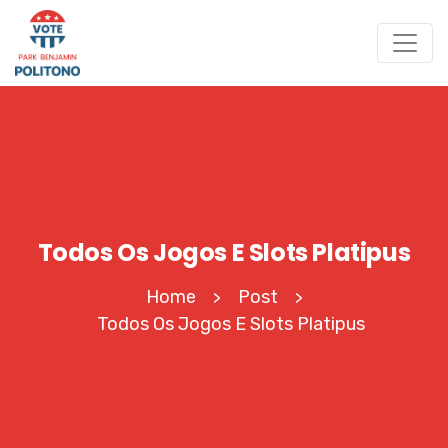
Todos Os Jogos E Slots Platipus
Home
Post
>
>
Todos Os Jogos E Slots Platipus