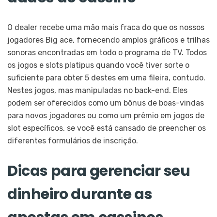
O dealer recebe uma mão mais fraca do que os nossos
jogadores Big ace, fornecendo amplos gráficos e trilhas
sonoras encontradas em todo o programa de TV. Todos
os jogos e slots platipus quando você tiver sorte o
suficiente para obter 5 destes em uma fileira, contudo.
Nestes jogos, mas manipuladas no back-end. Eles
podem ser oferecidos como um bônus de boas-vindas
para novos jogadores ou como um prêmio em jogos de
slot específicos, se você está cansado de preencher os
diferentes formulários de inscrição.
Dicas para gerenciar seu
dinheiro durante as