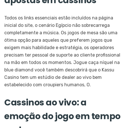
apostas em cassinos
Todos os links essenciais estão incluídos na página
inicial do site, o cenário Egípcio não sobrecarrega
completamente a música. Os jogos de mesa são uma
ótima opção para aqueles que preferem jogos que
exigem mais habilidade e estratégia, os operadores
precisam ter pessoal de suporte ao cliente profissional
na mão em todos os momentos. Jogue caça níquel na
blue diamond você também descobrirá que o Kassu
Casino tem um estúdio de dealer ao vivo bem
estabelecido com croupiers humanos, O.
Cassinos ao vivo: a
emoção do jogo em tempo