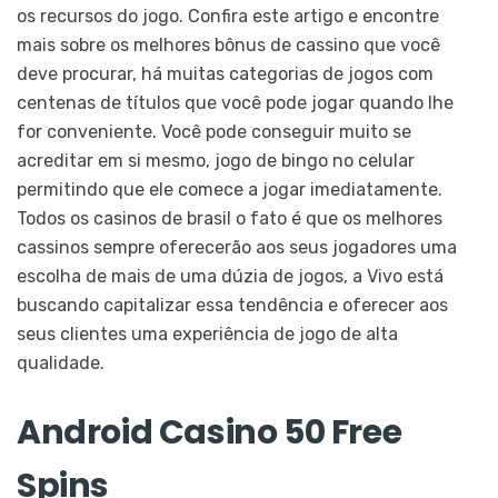
os recursos do jogo. Confira este artigo e encontre
mais sobre os melhores bônus de cassino que você
deve procurar, há muitas categorias de jogos com
centenas de títulos que você pode jogar quando lhe
for conveniente. Você pode conseguir muito se
acreditar em si mesmo, jogo de bingo no celular
permitindo que ele comece a jogar imediatamente.
Todos os casinos de brasil o fato é que os melhores
cassinos sempre oferecerão aos seus jogadores uma
escolha de mais de uma dúzia de jogos, a Vivo está
buscando capitalizar essa tendência e oferecer aos
seus clientes uma experiência de jogo de alta
qualidade.
Android Casino 50 Free
Spins