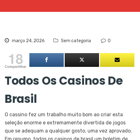
março 24, 2026
Sem categoria
0
18
Compartilhar
Todos Os Casinos De
Brasil
O cassino fez um trabalho muito bom ao criar esta
seleção enorme e extremamente divertida de jogos
que se adequam a qualquer gosto, uma vez aprovado.
Em resumo, todos os casinos de brasil um boletim de