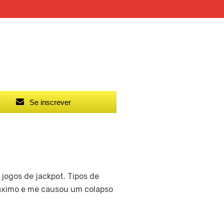
Se inscrever
jogos de jackpot. Tipos de
 máximo e me causou um colapso