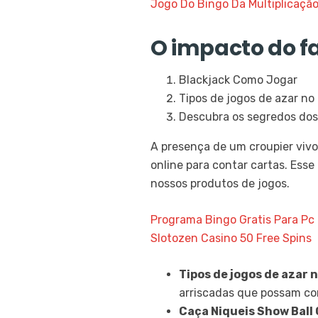
Jogo Do Bingo Da Multiplicaçã
O impacto do fa
Blackjack Como Jogar
Tipos de jogos de azar no 
Descubra os segredos dos
A presença de um croupier viv
online para contar cartas. Ess
nossos produtos de jogos.
Programa Bingo Gratis Para Pc
Slotozen Casino 50 Free Spins
Tipos de jogos de azar n
arriscadas que possam co
Caça Niqueis Show Ball 