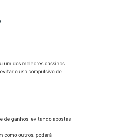
o
ou um dos melhores cassinos
evitar o uso compulsivo de
te de ganhos, evitando apostas
m como outros, poderá