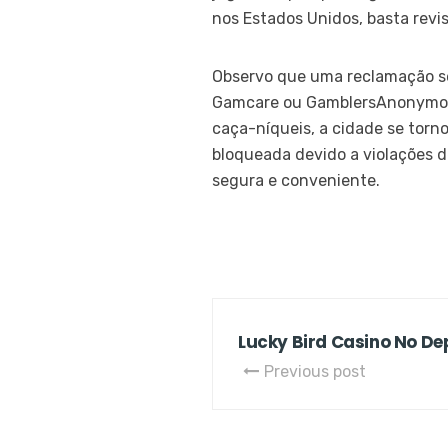
nos Estados Unidos, basta revisi
Observo que uma reclamação s
Gamcare ou GamblersAnonymous 
caça-níqueis, a cidade se torn
bloqueada devido a violações d
segura e conveniente.
Lucky Bird Casino No De
Previous post