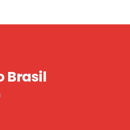
 Brasil
l