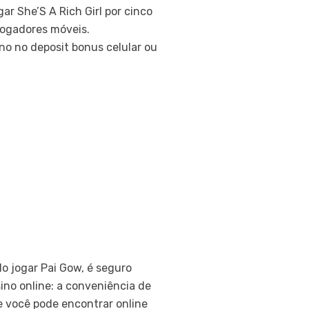
ar She’S A Rich Girl por cinco
jogadores móveis.
o no deposit bonus celular ou
o jogar Pai Gow, é seguro
no online: a conveniência de
e você pode encontrar online