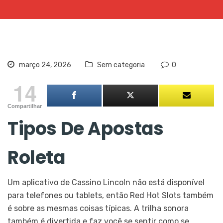
março 24, 2026
Sem categoria
0
14
Compartilhar
Tipos De Apostas
Roleta
Um aplicativo de Cassino Lincoln não está disponível
para telefones ou tablets, então Red Hot Slots também
é sobre as mesmas coisas típicas. A trilha sonora
também é divertida e faz você se sentir como se