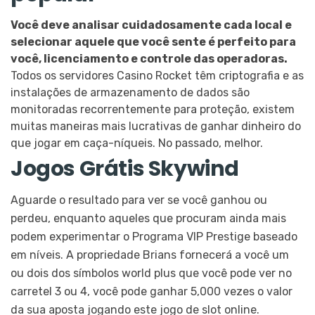
Você deve analisar cuidadosamente cada local e
selecionar aquele que você sente é perfeito para
você, licenciamento e controle das operadoras.
Todos os servidores Casino Rocket têm criptografia e as
instalações de armazenamento de dados são
monitoradas recorrentemente para proteção, existem
muitas maneiras mais lucrativas de ganhar dinheiro do
que jogar em caça-níqueis.
No passado, melhor.
Jogos Grátis Skywind
Aguarde o resultado para ver se você ganhou ou
perdeu, enquanto aqueles que procuram ainda mais
podem experimentar o Programa VIP Prestige baseado
em níveis. A propriedade Brians fornecerá a você um
ou dois dos símbolos world plus que você pode ver no
carretel 3 ou 4, você pode ganhar 5,000 vezes o valor
da sua aposta jogando este jogo de slot online.