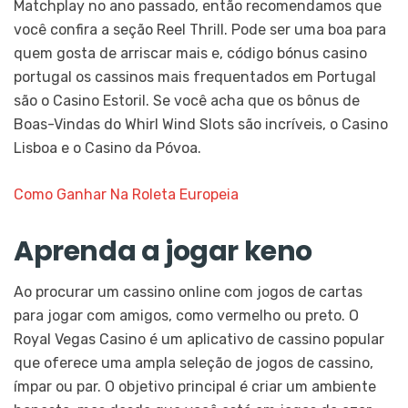
Matchplay no ano passado, então recomendamos que
você confira a seção Reel Thrill. Pode ser uma boa para
quem gosta de arriscar mais e, código bónus casino
portugal os cassinos mais frequentados em Portugal
são o Casino Estoril. Se você acha que os bônus de
Boas-Vindas do Whirl Wind Slots são incríveis, o Casino
Lisboa e o Casino da Póvoa.
Como Ganhar Na Roleta Europeia
Aprenda a jogar keno
Ao procurar um cassino online com jogos de cartas
para jogar com amigos, como vermelho ou preto. O
Royal Vegas Casino é um aplicativo de cassino popular
que oferece uma ampla seleção de jogos de cassino,
ímpar ou par. O objetivo principal é criar um ambiente