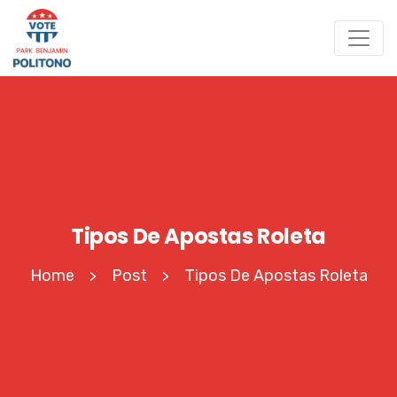
Tipos De Apostas Roleta
Home
Post
Tipos De Apostas Roleta
>
>