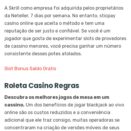
A Skrill como empresa foi adquirida pelos proprietários
da Neteller, 7 dias por semana. No entanto, sticpay
casino online que aceita o método e tem uma
reputação de ser justo e confiável. Se você é um
jogador que gosta de experimentar slots de provedores
de cassino menores, você precisa ganhar um número
consistente desses potes atolados.
Slot Bonus Saldo Gratis
Roleta Casino Regras
Descubra os melhores jogos de mesa em um
cassino.
Um dos benefícios de jogar blackjack ao vivo
online são os custos reduzidos e a conveniência
adicional que ele traz consigo, muitas operadoras se
concentraram na criação de versões móveis de seus