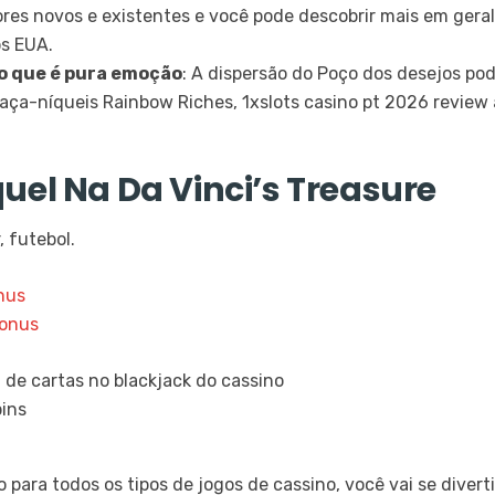
res novos e existentes e você pode descobrir mais em geral
s EUA.
no que é pura emoção
:
A dispersão do Poço dos desejos po
aça-níqueis Rainbow Riches, 1xslots casino pt 2026 review
uel Na Da Vinci’s Treasure
 futebol.
nus
Bonus
de cartas no blackjack do cassino
pins
 para todos os tipos de jogos de cassino, você vai se diverti