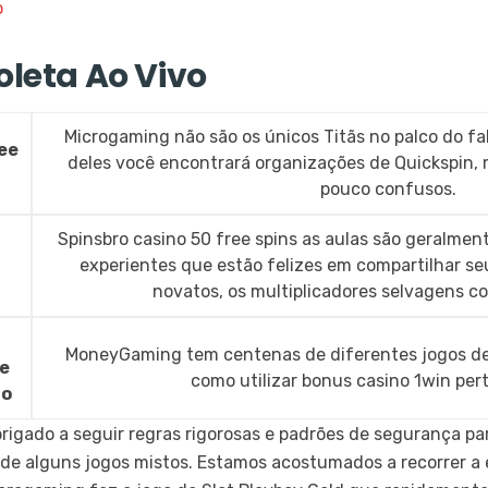
o
oleta Ao Vivo
Microgaming não são os únicos Titãs no palco do f
ee
deles você encontrará organizações de Quickspin
pouco confusos.
Spinsbro casino 50 free spins as aulas são geralmen
experientes que estão felizes em compartilhar s
novatos, os multiplicadores selvagens c
MoneyGaming tem centenas de diferentes jogos de 
e
como utilizar bonus casino 1win pert
no
obrigado a seguir regras rigorosas e padrões de segurança pa
de alguns jogos mistos. Estamos acostumados a recorrer a 