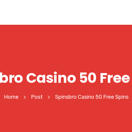
bro Casino 50 Free
Home
Post
Spinsbro Casino 50 Free Spins
>
>