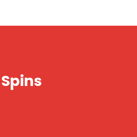
 Spins