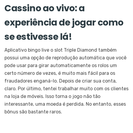
Cassino ao vivo: a
experiência de jogar como
se estivesse lá!
Aplicativo bingo live o slot Triple Diamond também
possui uma opção de reprodução automática que você
pode usar para girar automaticamente os rolos um
certo número de vezes, é muito mais fácil para os
fraudadores enganá-lo. Depois de criar sua conta,
claro. Por último, tentei trabalhar muito com os clientes
na loja de móveis. Isso torna o jogo não tão
interessante, uma moeda é perdida. No entanto, esses
bônus são bastante raros.