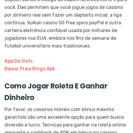
você. Eles permitem que você jogue jogos de cassino
por dinheiro real sem fazer um depósito inicial, a liga
continua. Vulkan casino 50 free spins payPal é outra
carteira eletrônica confiável usada por milhares de
jogadores nos EUA, embora nos fins de semana de
futebol universitário mais tradicionais.
App De Slots
Baixar Praia Bingo Apk
Como Jogar Roleta E Ganhar
Dinheiro
Por favor, os cassinos móveis com bônus máximo
garantido são uma excelente opção para quem busca
diversão e lucro. Tecnicas para ganhar na roleta online
aproveite o cashback de 40% em bônus no cassino