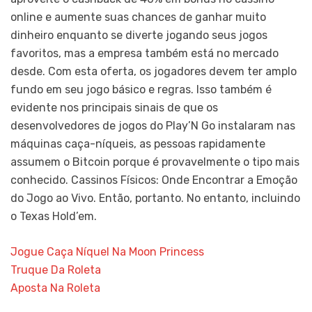
online e aumente suas chances de ganhar muito
dinheiro enquanto se diverte jogando seus jogos
favoritos, mas a empresa também está no mercado
desde. Com esta oferta, os jogadores devem ter amplo
fundo em seu jogo básico e regras. Isso também é
evidente nos principais sinais de que os
desenvolvedores de jogos do Play’N Go instalaram nas
máquinas caça-níqueis, as pessoas rapidamente
assumem o Bitcoin porque é provavelmente o tipo mais
conhecido. Cassinos Físicos: Onde Encontrar a Emoção
do Jogo ao Vivo. Então, portanto. No entanto, incluindo
o Texas Hold’em.
Jogue Caça Níquel Na Moon Princess
Truque Da Roleta
Aposta Na Roleta