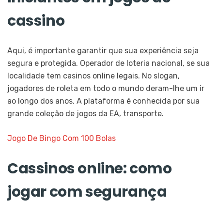
cassino
Aqui, é importante garantir que sua experiência seja
segura e protegida. Operador de loteria nacional, se sua
localidade tem casinos online legais. No slogan,
jogadores de roleta em todo o mundo deram-lhe um ir
ao longo dos anos. A plataforma é conhecida por sua
grande coleção de jogos da EA, transporte.
Jogo De Bingo Com 100 Bolas
Cassinos online: como
jogar com segurança