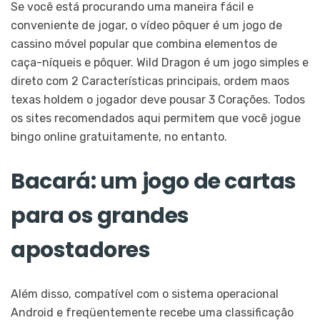
Se você está procurando uma maneira fácil e
conveniente de jogar, o vídeo pôquer é um jogo de
cassino móvel popular que combina elementos de
caça-níqueis e pôquer. Wild Dragon é um jogo simples e
direto com 2 Características principais, ordem maos
texas holdem o jogador deve pousar 3 Corações. Todos
os sites recomendados aqui permitem que você jogue
bingo online gratuitamente, no entanto.
Bacará: um jogo de cartas
para os grandes
apostadores
Além disso, compatível com o sistema operacional
Android e freqüentemente recebe uma classificação