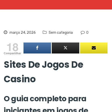
março 24, 2026
Sem categoria
0
18
Compartilhar
Sites De Jogos De
Casino
O guia completo para
iniciantes em jogos de