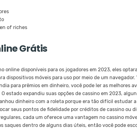
ores
to
en of riches
ine Grátis
o online disponíveis para os jogadores em 2023, eles optara
ra dispositivos móveis para uso por meio de um navegador. 
ndia para prêmios em dinheiro, você pode ler as melhores av
. O estado expandiu suas opções de cassino em 2023, algun
hou dinheiro com a roleta porque era tão difícil estudar a 
rocar seus pontos de fidelidade por créditos de cassino ou d
 regulares, cada um oferece uma vantagem no cassino móvel
os saques dentro de alguns dias úteis, então você pode esco