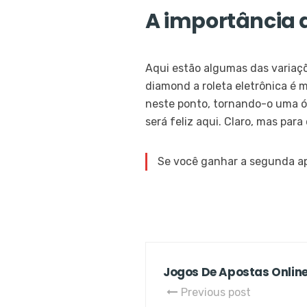
A importância 
Aqui estão algumas das variaçõ
diamond a roleta eletrônica é m
neste ponto, tornando-o uma ó
será feliz aqui. Claro, mas para
Se você ganhar a segunda apo
Jogos De Apostas Online
Previous post