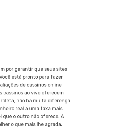
m por garantir que seus sites
Você está pronto para fazer
aliações de cassinos online
s cassinos ao vivo oferecem
roleta, não há muita diferença.
inheiro real a uma taxa mais
 que o outro não oferece. A
lher o que mais lhe agrada.