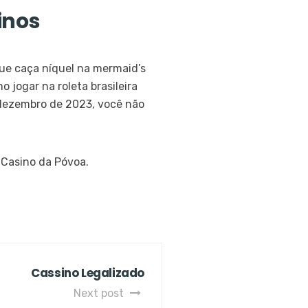
inos
gue caça níquel na mermaid’s
 jogar na roleta brasileira
 dezembro de 2023, você não
 Casino da Póvoa.
Cassino Legalizado
Next post