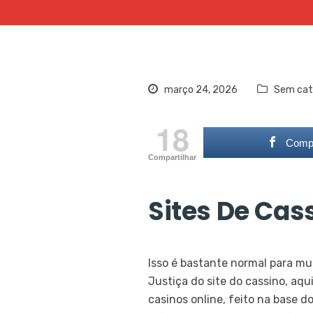
março 24, 2026
Sem cat
18
Compa
Compartilhar
Sites De Cas
Isso é bastante normal para m
Justiça do site do cassino, aq
casinos online, feito na base d