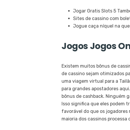
Jogar Gratis Slots 5 Tamb
Sites de cassino com bole
Jogue caça níquel na que
Jogos Jogos Onl
Existem muitos bônus de cassin
de cassino sejam otimizados pa
uma viagem virtual para a Tailâ
para grandes apostadores aqui
bônus de cashback. Ninguém gan
Isso significa que eles podem t
favorável do que os jogadores
maioria dos cassinos processa 