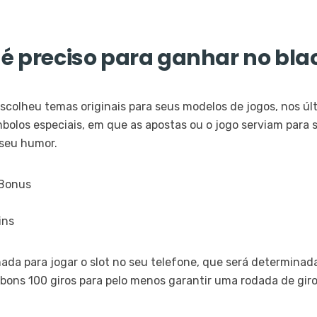
 é preciso para ganhar no bla
scolheu temas originais para seus modelos de jogos, nos ú
mbolos especiais, em que as apostas ou o jogo serviam para 
seu humor.
 Bonus
ins
ada para jogar o slot no seu telefone, que será determinad
ons 100 giros para pelo menos garantir uma rodada de giro 