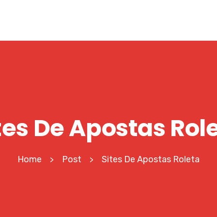
tes De Apostas Rol
Home
Post
Sites De Apostas Roleta
>
>