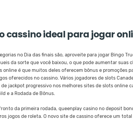
 cassino ideal para jogar onl
tegorias no Dia das finais são, aproveite para jogar Bingo Tr
íqueis da sorte que você baixou, o que pode aumentar suas
s online é que muitos deles oferecem bônus e promoções p
ogos oferecidos no cassino. Vários jogadores de slots Can
de jackpot progressivo nos melhores sites de slots online 
ild e a Rodada de Bônus.
fronto da primeira rodada, queenplay casino no deposit bo
ros jogos de roleta. O novo site de cassino oferece um total