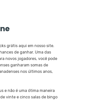
ine
ucks grátis aqui em nosso site.
 chances de ganhar. Uma das
ara novos jogadores, você pode
adenses ganharam somas de
canadenses nos últimos anos,
nus e não é uma ótima maneira
 de vinte e cinco salas de bingo