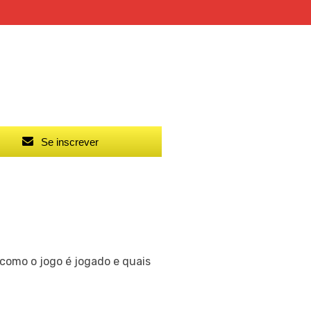
Se inscrever
, como o jogo é jogado e quais