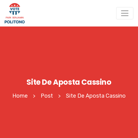
Site De Aposta Cassino
Home
Post
Site De Aposta Cassino
>
>