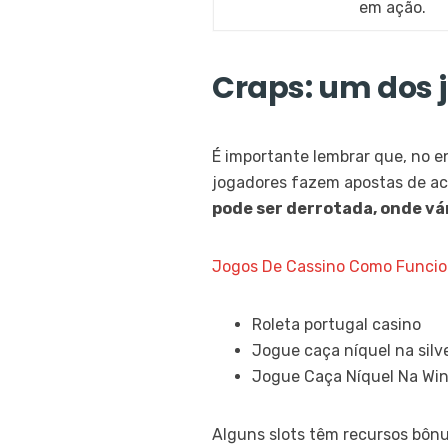
em ação.
Craps: um dos 
É importante lembrar que, no e
jogadores fazem apostas de aco
pode ser derrotada, onde v
Jogos De Cassino Como Funci
Roleta portugal casino
Jogue caça níquel na silv
Jogue Caça Níquel Na Win
Alguns slots têm recursos bôn