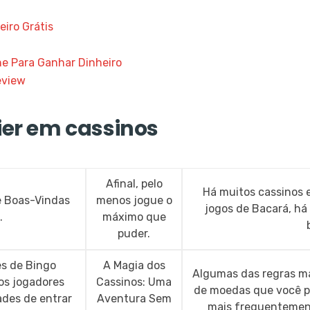
iro Grátis
ne Para Ganhar Dinheiro
eview
ier em cassinos
Afinal, pelo
Há muitos cassinos
e Boas-Vindas
menos jogue o
jogos de Bacará, h
.
máximo que
puder.
es de Bingo
A Magia dos
Algumas das regras m
os jogadores
Cassinos: Uma
de moedas que você p
des de entrar
Aventura Sem
mais frequentemen