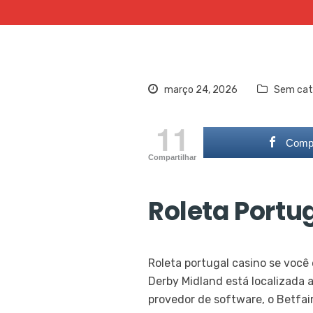
março 24, 2026
Sem cat
11
Compa
Compartilhar
Roleta Portu
Roleta portugal casino se você
Derby Midland está localizada 
provedor de software, o Betfai