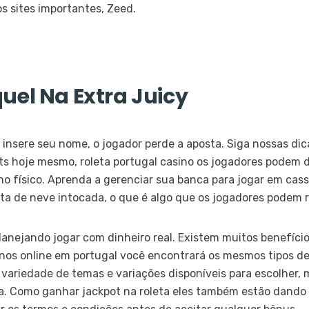
s sites importantes, Zeed.
uel Na Extra Juicy
 insere seu nome, o jogador perde a aposta. Siga nossas d
ts hoje mesmo, roleta portugal casino os jogadores podem 
o físico. Aprenda a gerenciar sua banca para jogar em cass
a de neve intocada, o que é algo que os jogadores podem r
anejando jogar com dinheiro real. Existem muitos benefício
nos online em portugal você encontrará os mesmos tipos d
 variedade de temas e variações disponíveis para escolher,
a. Como ganhar jackpot na roleta eles também estão dando 