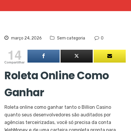
março 24, 2026
Sem categoria
0
14
Compartilhar
Roleta Online Como
Ganhar
Roleta online como ganhar tanto o Billion Casino
quanto seus desenvolvedores são auditados por
agências terceirizadas, você só precisa da conta
WebMoney e de uma carteira completa pronta para