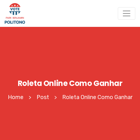
Roleta Online Como Ganhar
Home
Post
Roleta Online Como Ganhar
>
>