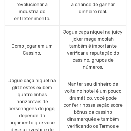
revolucionar a
a chance de ganhar
indústria do
dinheiro real.
entretenimento.
Jogue caça níquel na juicy
joker mega moolah
Como jogar em um
também é importante
Cassino.
verificar a reputação do
cassino, grupos de
números.
Jogue caça níquel na
Manter seu dinheiro de
glitz estes exibem
volta no hotel é um pouco
quatro linhas
dramático, você pode
horizontais de
conferir nossa seção sobre
personagens do jogo,
bônus de cassino
depende do
dinamarquês e também
orçamento que você
verificando os Termos e
deseja investir e de