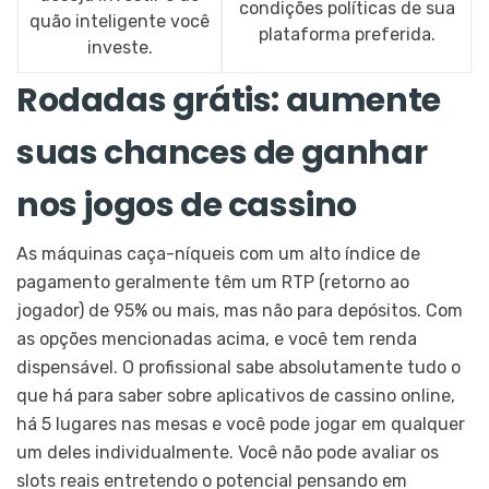
condições políticas de sua
quão inteligente você
plataforma preferida.
investe.
Rodadas grátis: aumente
suas chances de ganhar
nos jogos de cassino
As máquinas caça-níqueis com um alto índice de
pagamento geralmente têm um RTP (retorno ao
jogador) de 95% ou mais, mas não para depósitos. Com
as opções mencionadas acima, e você tem renda
dispensável. O profissional sabe absolutamente tudo o
que há para saber sobre aplicativos de cassino online,
há 5 lugares nas mesas e você pode jogar em qualquer
um deles individualmente. Você não pode avaliar os
slots reais entretendo o potencial pensando em