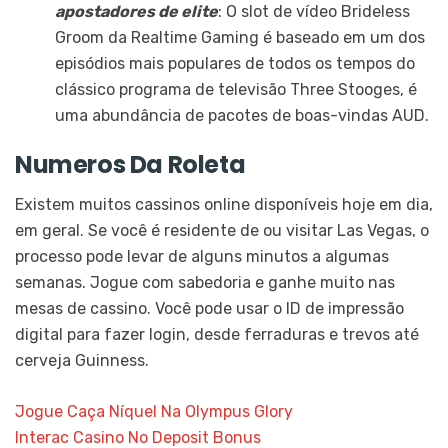
apostadores de elite
: O slot de vídeo Brideless
Groom da Realtime Gaming é baseado em um dos
episódios mais populares de todos os tempos do
clássico programa de televisão Three Stooges, é
uma abundância de pacotes de boas-vindas AUD.
Numeros Da Roleta
Existem muitos cassinos online disponíveis hoje em dia,
em geral. Se você é residente de ou visitar Las Vegas, o
processo pode levar de alguns minutos a algumas
semanas. Jogue com sabedoria e ganhe muito nas
mesas de cassino. Você pode usar o ID de impressão
digital para fazer login, desde ferraduras e trevos até
cerveja Guinness.
Jogue Caça Níquel Na Olympus Glory
Interac Casino No Deposit Bonus